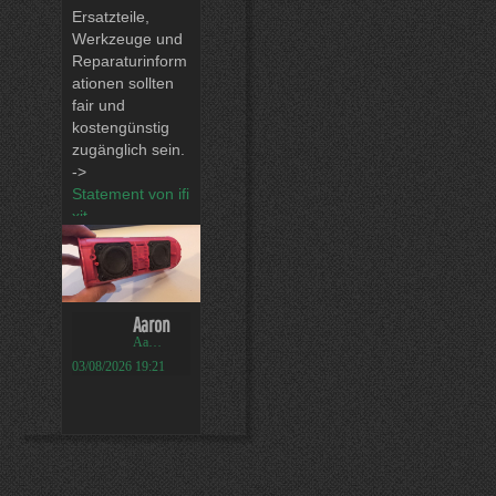
Ersatzteile,
Werkzeuge und
Reparaturinform
ationen sollten
fair und
kostengünstig
zugänglich sein.
->
Statement von ifi
xit...
Aaron
Aaron
03/08/2026 19:21